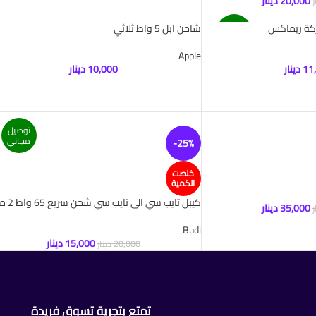
20,000
دينار
ر
توصيل
كة ريماكس
شاحن ابل 5 واط ثلاثي
مجاني
Apple
11
دينار
10,000
دينار
توصيل
مجاني
-25%
خلصت
الكمية
كيبل تايب سي الى تايب سي شحن سريع 65 واط 2 متر
35,000
دينار
ر
Budi
15,000
دينار
20,000
دينار
تمتع بتجرية تسوق فريدة