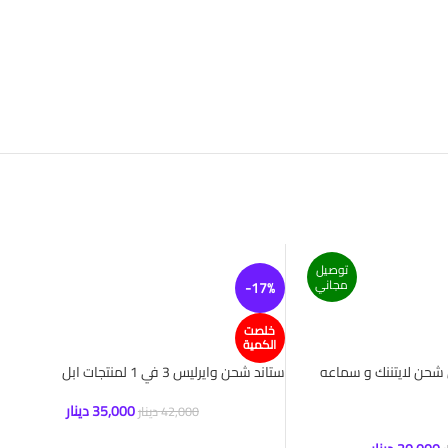
توصيل
مجاني
-17%
خلصت
الكمية
 شحن لايتننك و سماعه
ستاند شحن وايرليس 3 في 1 لمنتجات ابل
35,000
دينار
42,000
دينار