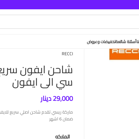
ا
أسئلة شائعة
تخفيضات وعروض
RECCI
شاحن ايفون سريع 
سي الى ايفون
29,000
دينار
ضمان 6 اشهر
الماركه