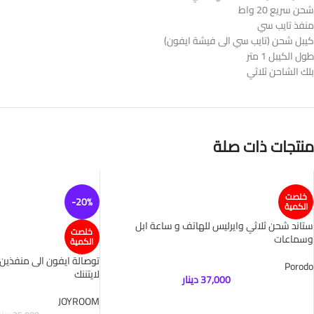
شحن سريع 20 واط
منفذ تايب سي
كيبل شحن (تايب سي الى فيشة ايفون)
طول الكيبل 1 متر
بلك الشاحن ثلاثي
منتجات ذات صلة
خلصت
-20%
الكمية
ستاند شحن ثلاثي وايرليس للهاتف و ساعة ابل
خلصت
وسماعات
الكمية
توصالة ايفون الى منفذين
Porodo
لايتننك
37,000
دينار
JOYROOM