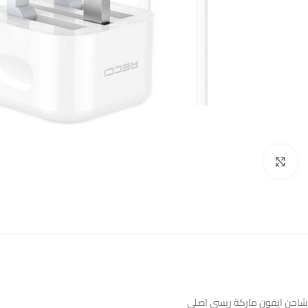
اضغط للتكبير
شاحن ايفون ماركة ريسي اصلي