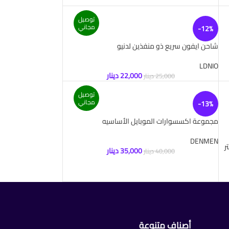
توصيل
مجاني
-12%
شاحن ايفون سريع ذو منفذين لدنيو
LDNIO
22,000
دينار
25,000
دينار
توصيل
مجاني
-13%
مجموعة اكسسوارات الموبايل الأساسيه
DENMEN
35,000
دينار
40,000
دينار
أصناف متنوعة